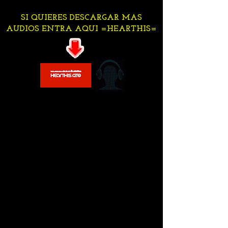
SI QUIERES DESCARGAR MAS
AUDIOS ENTRA AQUI =HEARTHIS=