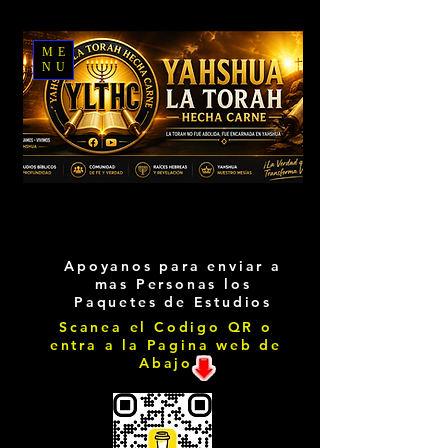
ME
NU
Apoyanos para enviar a
mas Personas los
Paquetes de Estudios
Scanea el Codigo QR o
entra a la Pagina web de
Abajo