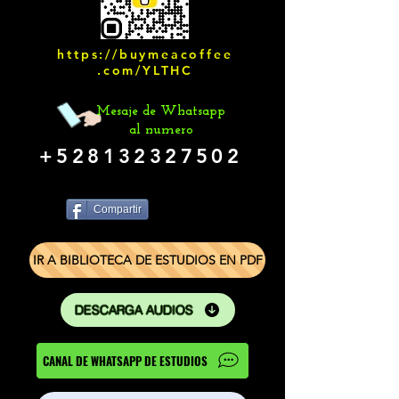
https://buymeacoffee
.com/YLTHC
Mesaje de Whatsapp
al numero
+528132327502
Compartir
IR A BIBLIOTECA DE ESTUDIOS EN PDF
DESCARGA AUDIOS
CANAL DE WHATSAPP DE ESTUDIOS